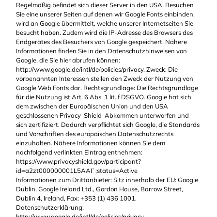
Regelmäßig befindet sich dieser Server in den USA. Besuchen
Sie eine unserer Seiten auf denen wir Google Fonts einbinden,
wird an Google übermittelt, welche unserer Internetseiten Sie
besucht haben. Zudem wird die IP-Adresse des Browsers des
Endgerätes des Besuchers von Google gespeichert. Nähere
Informationen finden Sie in den Datenschutzhinweisen von
Google, die Sie hier abrufen können:
http://www.google.de/intl/de/policies/privacy. Zweck: Die
vorbenannten Interessen stellen den Zweck der Nutzung von
Google Web Fonts dar. Rechtsgrundlage: Die Rechtsgrundlage
für die Nutzung ist Art. 6 Abs. 1 lit. f DSGVO. Google hat sich
dem zwischen der Europäischen Union und den USA
geschlossenen Privacy-Shield-Abkommen unterworfen und
sich zertifiziert. Dadurch verpflichtet sich Google, die Standards
und Vorschriften des europäischen Datenschutzrechts
einzuhalten. Nähere Informationen können Sie dem
nachfolgend verlinkten Eintrag entnehmen:
https://www.privacyshield.gov/participant?
id=a2zt000000001L5AAI`;status=Active
Informationen zum Drittanbieter: Sitz innerhalb der EU: Google
Dublin, Google Ireland Ltd., Gordon House, Barrow Street,
Dublin 4, Ireland, Fax: +353 (1) 436 1001.
Datenschutzerklärung:
http://www.google.de/intl/de/policies/privacy