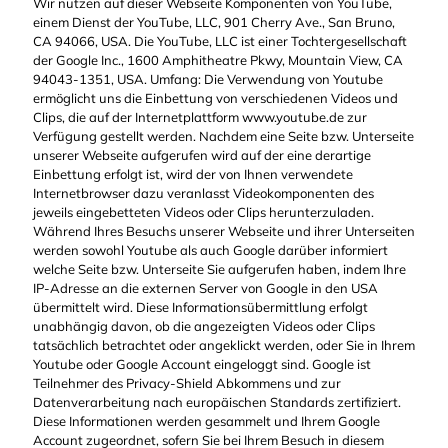
Wir nutzen auf dieser Webseite Komponenten von YouTube,
einem Dienst der YouTube, LLC, 901 Cherry Ave., San Bruno,
CA 94066, USA. Die YouTube, LLC ist einer Tochtergesellschaft
der Google Inc., 1600 Amphitheatre Pkwy, Mountain View, CA
94043-1351, USA. Umfang: Die Verwendung von Youtube
ermöglicht uns die Einbettung von verschiedenen Videos und
Clips, die auf der Internetplattform www.youtube.de zur
Verfügung gestellt werden. Nachdem eine Seite bzw. Unterseite
unserer Webseite aufgerufen wird auf der eine derartige
Einbettung erfolgt ist, wird der von Ihnen verwendete
Internetbrowser dazu veranlasst Videokomponenten des
jeweils eingebetteten Videos oder Clips herunterzuladen.
Während Ihres Besuchs unserer Webseite und ihrer Unterseiten
werden sowohl Youtube als auch Google darüber informiert
welche Seite bzw. Unterseite Sie aufgerufen haben, indem Ihre
IP-Adresse an die externen Server von Google in den USA
übermittelt wird. Diese Informationsübermittlung erfolgt
unabhängig davon, ob die angezeigten Videos oder Clips
tatsächlich betrachtet oder angeklickt werden, oder Sie in Ihrem
Youtube oder Google Account eingeloggt sind. Google ist
Teilnehmer des Privacy-Shield Abkommens und zur
Datenverarbeitung nach europäischen Standards zertifiziert.
Diese Informationen werden gesammelt und Ihrem Google
Account zugeordnet, sofern Sie bei Ihrem Besuch in diesem