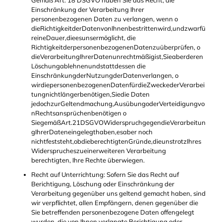
Gemäß Art. 18 DSGVO haben Sie das Recht, die
Einschränkung der Verarbeitung Ihrer
personenbezogenen Daten zu verlangen, wenn o
dieRichtigkeitderDatenvonIhnenbestrittenwird,undzwarfü
reineDauer,dieesunsermöglicht, die
RichtigkeitderpersonenbezogenenDatenzuüberprüfen, o
dieVerarbeitungIhrerDatenunrechtmäßigist,Sieaberderen
Löschungablehnenundstattdessen die
EinschränkungderNutzungderDatenverlangen, o
wirdiepersonenbezogenenDatenfürdieZweckederVerarbei
tungnichtlängerbenötigen,Siedie Daten
jedochzurGeltendmachung,AusübungoderVerteidigungvo
nRechtsansprüchenbenötigen o
SiegemäßArt.21DSGVOWiderspruchgegendieVerarbeitun
gIhrerDateneingelegthaben,esaber noch
nichtfeststeht,obdieberechtigtenGründe,dieunstrotzIhres
Widersprucheszueinerweiteren Verarbeitung
berechtigten, Ihre Rechte überwiegen.
Recht auf Unterrichtung: Sofern Sie das Recht auf
Berichtigung, Löschung oder Einschränkung der
Verarbeitung gegenüber uns geltend gemacht haben, sind
wir verpflichtet, allen Empfängern, denen gegenüber die
Sie betreffenden personenbezogene Daten offengelegt
wurden, die von Ihnen verlangte Berichtigung oder